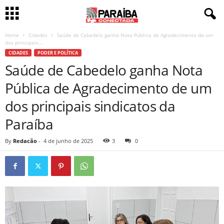
Home
Cidades
Saúde de Cabedelo ganha Nota Pública de Agradecimento de um
dos principais...
CIDADES
PODER E POLÍTICA
Saúde de Cabedelo ganha Nota
Pública de Agradecimento de um
dos principais sindicatos da
Paraíba
By
Redacão
-
4 de junho de 2025
3
0