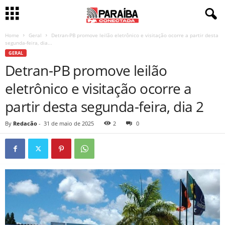
Home
Geral
Detran-PB promove leilão eletrônico e visitação ocorre a partir desta
segunda-feira, dia...
GERAL
Detran-PB promove leilão
eletrônico e visitação ocorre a
partir desta segunda-feira, dia 2
By
Redacão
-
31 de maio de 2025
2
0