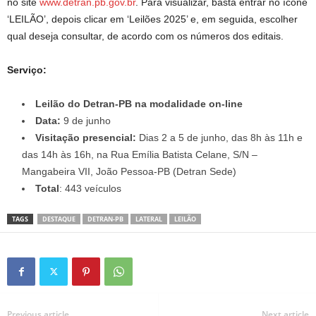
no site
www.detran.pb.gov.br
. Para visualizar, basta entrar no ícone
‘LEILÃO’, depois clicar em ‘Leilões 2025’ e, em seguida, escolher
qual deseja consultar, de acordo com os números dos editais.
Serviço:
Leilão do Detran-PB na modalidade on-line
Data:
9 de junho
Visitação presencial:
Dias 2 a 5 de junho, das 8h às 11h e
das 14h às 16h, na Rua Emília Batista Celane, S/N –
Mangabeira VII, João Pessoa-PB (Detran Sede)
Total
: 443 veículos
TAGS
DESTAQUE
DETRAN-PB
LATERAL
LEILÃO
Previous article
Next article