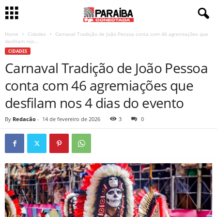
Home
Cidades
Carnaval Tradição de João Pessoa conta com 46 agremiações que
desfilam nos...
CIDADES
Carnaval Tradição de João Pessoa
conta com 46 agremiações que
desfilam nos 4 dias do evento
By
Redacão
-
14 de fevereiro de 2026
3
0