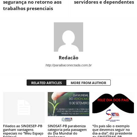
segurança no retorno aos
servidores e dependentes
trabalhos presenciais
Redacão
http://paraibaconectada.com.br
RELATED ARTICLES
MORE FROM AUTHOR
Filiados ao SINDESEP-PB
SINDSAT-PB parabeniza
“Os pais são o exemplo
ganham vantagens
categoria pela passagem
que devemos seguir no
especiais no “Meu Espaço
do Dia Mundial do
dia-a-dia”; diz presidente
Estética”
Agrônomo
do SINDTTRAN-PB