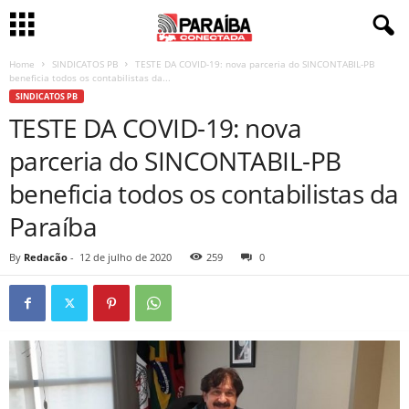
Home
SINDICATOS PB
TESTE DA COVID-19: nova parceria do SINCONTABIL-PB
beneficia todos os contabilistas da...
SINDICATOS PB
TESTE DA COVID-19: nova
parceria do SINCONTABIL-PB
beneficia todos os contabilistas da
Paraíba
By
Redacão
-
12 de julho de 2020
259
0