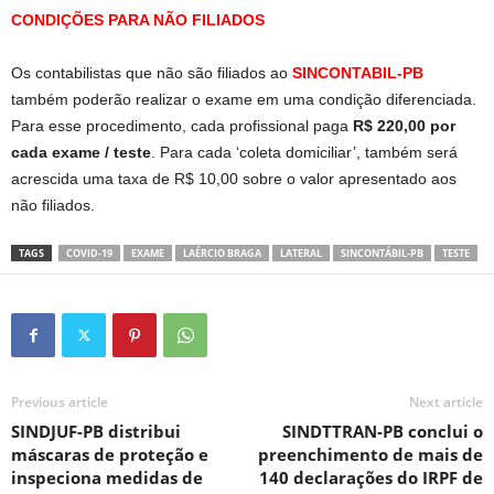
CONDIÇÕES PARA NÃO FILIADOS
Os contabilistas que não são filiados ao
SINCONTABIL-PB
também poderão realizar o exame em uma condição diferenciada.
Para esse procedimento, cada profissional paga
R$ 220,00 por
cada exame / teste
. Para cada ‘coleta domiciliar’, também será
acrescida uma taxa de R$ 10,00 sobre o valor apresentado aos
não filiados.
TAGS
COVID-19
EXAME
LAÉRCIO BRAGA
LATERAL
SINCONTÁBIL-PB
TESTE
Previous article
Next article
SINDJUF-PB distribui
SINDTTRAN-PB conclui o
máscaras de proteção e
preenchimento de mais de
inspeciona medidas de
140 declarações do IRPF de