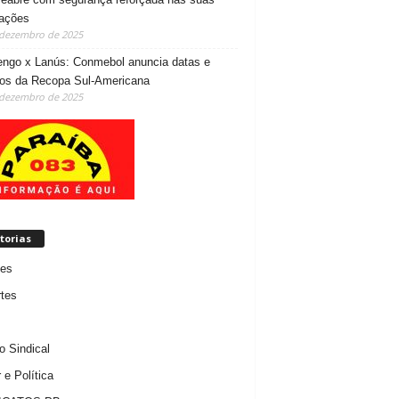
lações
 dezembro de 2025
ngo x Lanús: Conmebol anuncia datas e
ios da Recopa Sul-Americana
 dezembro de 2025
torias
des
tes
 Sindical
 e Política