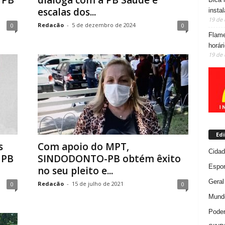
 PB
dialoga com a PB Saúde e
escalas dos...
insta
19 de
Redacão
-
5 de dezembro de 2024
0
0
Flame
horár
19 de
Edi
s
Com apoio do MPT,
Cida
 PB
SINDODONTO-PB obtém êxito
Espor
no seu pleito e...
Geral
Redacão
-
15 de julho de 2021
0
0
Mundo
Poder