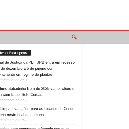
timas Postagens
nal de Justiça da PB TJPB entra em recesso
 de dezembro a 6 de janeiro com
onamento em regime de plantão
 dezembro de 2025
timo Sabadinho Bom de 2025 vai ter choro e
 com Israel Sete Cordas
 dezembro de 2025
 Limpa leva ações para as cidades de Conde
ena neste final de semana
 dezembro de 2025
reabre com segurança reforçada nas suas