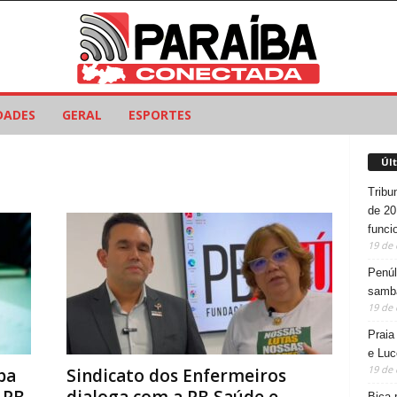
DADES
GERAL
ESPORTES
Úl
Tribu
de 20
funci
19 de
Penúl
samba
19 de
Praia
e Luc
19 de
ba
Sindicato dos Enfermeiros
Bica 