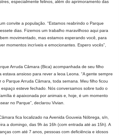
estres, especialmente felinos, além do aprimoramento das
 um convite a população. “Estamos reabrindo o Parque
zessete dias. Fizemos um trabalho maravilhoso aqui para
stá bem movimentado, mas estamos esperando você, para
ver momentos incríveis e emocionantes. Espero vocês”,
Parque Arruda Câmara (Bica) acompanhada de seu filho
a estava ansioso para rever a leoa Leona. “A gente sempre
r o Parque Arruda Câmara, toda semana. Meu filho ficou
o espaço esteve fechado. Nós conversamos sobre tudo o
família é apaixonada por animais e, hoje, é um momento
sear no Parque”, declarou Vivian.
âmara fica localizado na Avenida Gouveia Nóbrega, s/n,
eira a domingo, das 9h às 16h (com entrada até as 15h). A
ianças com até 7 anos, pessoas com deficiência e idosos