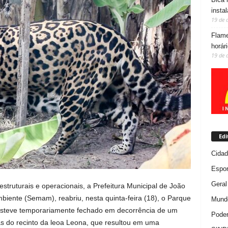
insta
19 de 
Flame
horár
19 de 
Edi
Cida
Espor
Geral
truturais e operacionais, a Prefeitura Municipal de João
biente (Semam), reabriu, nesta quinta-feira (18), o Parque
Mundo
esteve temporariamente fechado em decorrência de um
Poder
as do recinto da leoa Leona, que resultou em uma