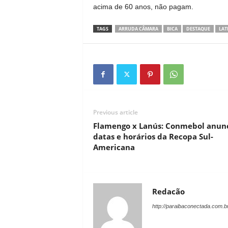
acima de 60 anos, não pagam.
TAGS
ARRUDA CÂMARA
BICA
DESTAQUE
LAT
Previous article
Flamengo x Lanús: Conmebol anun
datas e horários da Recopa Sul-
Americana
Redacão
http://paraibaconectada.com.b