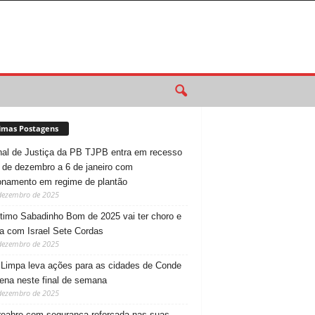
imas Postagens
nal de Justiça da PB TJPB entra em recesso
 de dezembro a 6 de janeiro com
onamento em regime de plantão
dezembro de 2025
timo Sabadinho Bom de 2025 vai ter choro e
 com Israel Sete Cordas
dezembro de 2025
 Limpa leva ações para as cidades de Conde
ena neste final de semana
dezembro de 2025
reabre com segurança reforçada nas suas