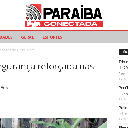
IDADES
GERAL
ESPORTES
ada nas suas instalações
Últ
Tribu
egurança reforçada nas
de 20
funci
19 de 
0
Penúl
samba
19 de 
Praia
e Luc
19 de 
Bica 