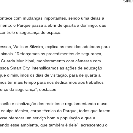
SIND
contece com mudanças importantes, sendo uma delas a
amento: o Parque passa a abrir de quarta a domingo, das
 controle e segurança do espaço.
ssoa, Welison Silveira, explica as medidas adotadas para
animais. “Reforçamos os procedimentos de segurança,
a Guarda Municipal, monitoramento com câmeras com
Pessoa Smart City, intensificamos as ações de educação
que diminuímos os dias de visitação, para de quarta a
mos ter mais tempo para nos dedicarmos aos trabalhos
forço da segurança”, destacou.
cação e sinalização dos recintos e regulamentando o uso,
equipe técnica, corpo técnico do Parque, todos que fazem
possa oferecer um serviço bom a população e que a
ndo esse ambiente, que também é dele”, acrescentou o