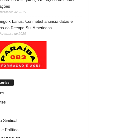
lações
dezembro de 2025
ngo x Lanús: Conmebol anuncia datas e
ios da Recopa Sul-Americana
dezembro de 2025
torias
des
tes
 Sindical
 e Política