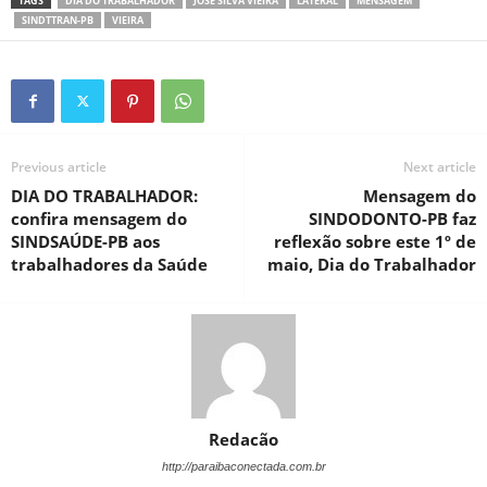
TAGS
DIA DO TRABALHADOR
JOSÉ SILVA VIEIRA
LATERAL
MENSAGEM
SINDTTRAN-PB
VIEIRA
Previous article
Next article
DIA DO TRABALHADOR:
Mensagem do
confira mensagem do
SINDODONTO-PB faz
SINDSAÚDE-PB aos
reflexão sobre este 1º de
trabalhadores da Saúde
maio, Dia do Trabalhador
Redacão
http://paraibaconectada.com.br