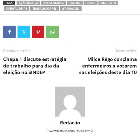
TAGS
AÇÃO JUSTIÇA
APOSENTADOS
LATERAL
PASEP
SINDICATO
SINDSAÚDE-PB
TRABALHADORES
WANDA CELI
Previous article
Next article
Chapa 1 discute estratégia
Milca Rêgo conclama
de trabalho para dia da
enfermeiros a votarem
eleição no SINDEP
nas eleições deste dia 10
Redacão
http://paraibaconectada.com.br