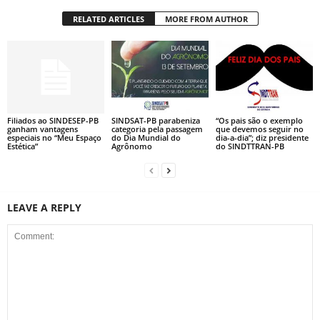
RELATED ARTICLES
MORE FROM AUTHOR
Filiados ao SINDESEP-PB
SINDSAT-PB parabeniza
“Os pais são o exemplo
ganham vantagens
categoria pela passagem
que devemos seguir no
especiais no “Meu Espaço
do Dia Mundial do
dia-a-dia”; diz presidente
Estética”
Agrônomo
do SINDTTRAN-PB
LEAVE A REPLY