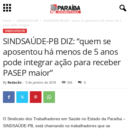
Home
SINDICATOS PB
SINDSAÚDE-PB DIZ: “quem se aposentou há menos de 5
anos pode integrar...
SINDICATOS PB
SINDSAÚDE-PB DIZ: “quem se
aposentou há menos de 5 anos
pode integrar ação para receber
PASEP maior”
By
Redacão
-
5 de janeiro de 2018
336
0
O Sindicato dos Trabalhadores em Saúde no Estado da Paraíba –
SINDSAÚDE-PB, está chamando os trabalhadores que se