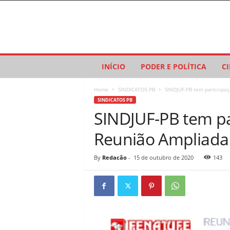
P
INÍCIO
PODER E POLÍTICA
C
a
r
Home
SINDICATOS PB
SINDJUF-PB tem participaç
a
SINDICATOS PB
í
SINDJUF-PB tem pa
b
a
Reunião Ampliada
C
o
n
By
Redacão
-
15 de outubro de 2020
143
e
c
t
a
d
a