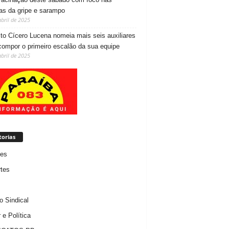
as da gripe e sarampo
abril de 2025
ito Cícero Lucena nomeia mais seis auxiliares
compor o primeiro escalão da sua equipe
abril de 2025
torias
des
tes
 Sindical
 e Política