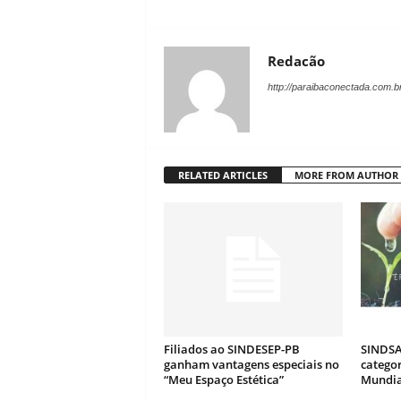
Redacão
http://paraibaconectada.com.b
RELATED ARTICLES
MORE FROM AUTHOR
Filiados ao SINDESEP-PB
SINDSA
ganham vantagens especiais no
catego
“Meu Espaço Estética”
Mundia