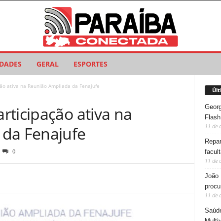
IDADES
GERAL
ESPORTES
ão ativa na Reunião Ampliada da Fenajufe
Últ
Georg
rticipação ativa na
Flash
11 de 
 da Fenajufe
Repar
0
facul
11 de 
João 
procu
11 de 
Saúde
Multi