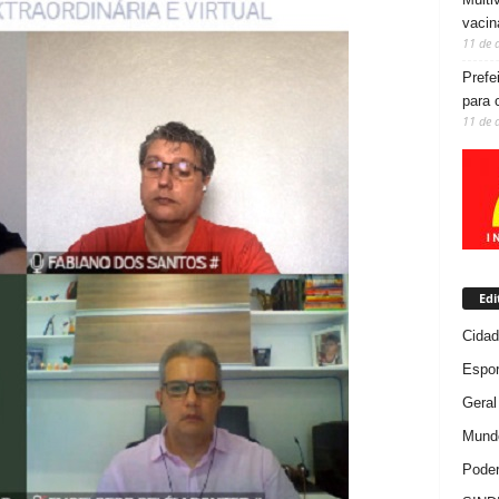
vacin
11 de 
Prefe
para 
11 de 
Edi
Cida
Espor
Geral
Mundo
Poder