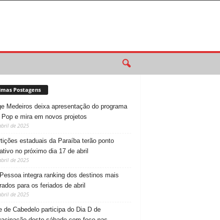
imas Postagens
e Medeiros deixa apresentação do programa
 Pop e mira em novos projetos
abril de 2025
tições estaduais da Paraíba terão ponto
tativo no próximo dia 17 de abril
abril de 2025
Pessoa integra ranking dos destinos mais
rados para os feriados de abril
abril de 2025
 de Cabedelo participa do Dia D de
vacinação deste sábado com foco nas