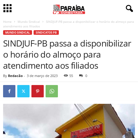
Home
Mundo Sindical
SINDJUF-PB passa a disponibilizar o horário do almoço para
atendimento aos filiados
MUNDO SINDICAL
SINDICATOS PB
SINDJUF-PB passa a disponibilizar
o horário do almoço para
atendimento aos filiados
By
Redacão
-
3 de março de 2023
55
0