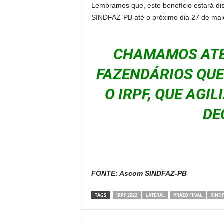
Lembramos que, este benefício estará disp
SINDFAZ-PB até o próximo dia 27 de m
CHAMAMOS ATE
FAZENDÁRIOS QU
O IRPF, QUE AGI
DE
FONTE: Ascom SINDFAZ-PB
TAGS
IRPF 2022
LATERAL
PRAZO FINAL
SINDF