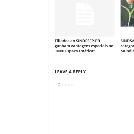
Filiados ao SINDESEP-PB
SINDSA
ganham vantagens especiais no
catego
“Meu Espaço Estética”
Mundia
LEAVE A REPLY