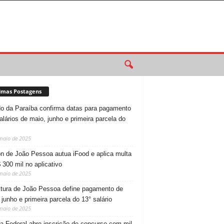
imas Postagens
o da Paraíba confirma datas para pagamento
alários de maio, junho e primeira parcela do
maio de 2025
n de João Pessoa autua iFood e aplica multa
 300 mil no aplicativo
maio de 2025
itura de João Pessoa define pagamento de
 junho e primeira parcela do 13° salário
maio de 2025
ia Federal abre inscrição de concurso com mil