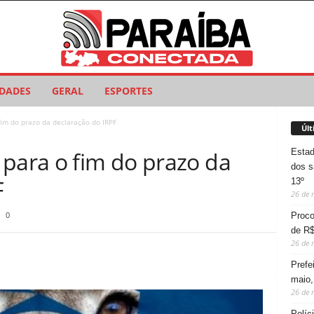
IDADES
GERAL
ESPORTES
fim do prazo da declaração do IRPF
Últ
Estad
 para o fim do prazo da
dos s
F
13º
26 de 
0
Proco
de R$
26 de 
Prefe
maio,
26 de 
Políc