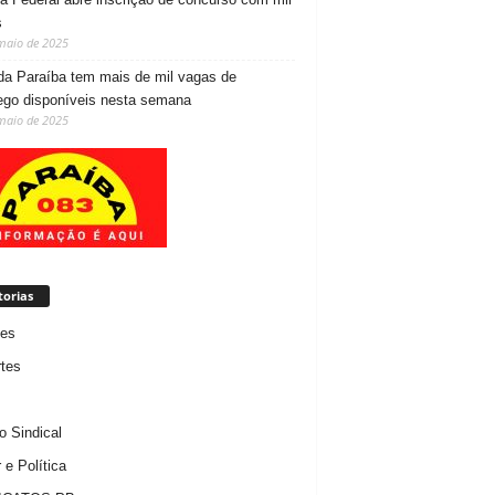
s
maio de 2025
da Paraíba tem mais de mil vagas de
go disponíveis nesta semana
maio de 2025
torias
des
tes
 Sindical
 e Política