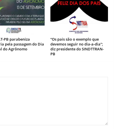
T-PB parabeniza
“Os pais são o exemplo que
ria pela passagem do Dia
devemos seguir no dia-a-dia”;
l do Agrônomo
diz presidente do SINDTTRAN-
PB