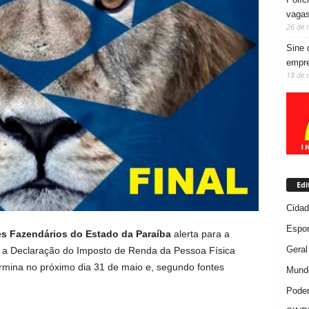
vaga
26 de 
Sine 
empre
18 de 
Edi
Cida
Espor
s Fazendários do Estado da Paraíba
alerta para a
Geral
ir a Declaração do Imposto de Renda da Pessoa Física
rmina no próximo dia 31 de maio e, segundo fontes
Mundo
Poder