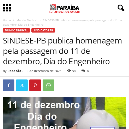
Home
Mundo Sindical
SINDESE-PB publica homenagem pela passagem do 11 de
dezembro, Dia do Engenheiro
MUNDO SINDICAL
SINDICATOS PB
SINDESE-PB publica homenagem
pela passagem do 11 de
dezembro, Dia do Engenheiro
By
Redacão
-
11 de dezembro de 2023
94
0