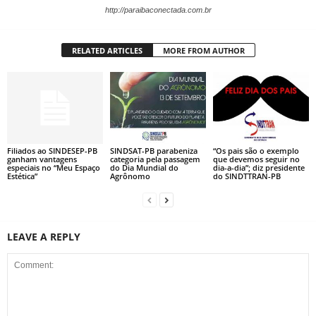
http://paraibaconectada.com.br
RELATED ARTICLES
MORE FROM AUTHOR
Filiados ao SINDESEP-PB
SINDSAT-PB parabeniza
“Os pais são o exemplo
ganham vantagens
categoria pela passagem
que devemos seguir no
especiais no “Meu Espaço
do Dia Mundial do
dia-a-dia”; diz presidente
Estética”
Agrônomo
do SINDTTRAN-PB
LEAVE A REPLY