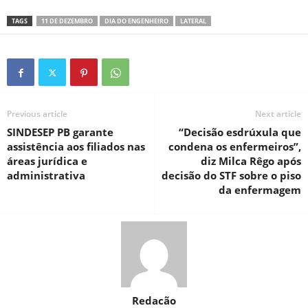
TAGS
11 DE DEZEMBRO
DIA DO ENGENHEIRO
LATERAL
Previous article
Next article
SINDESEP PB garante
“Decisão esdrúxula que
assistência aos filiados nas
condena os enfermeiros”,
áreas jurídica e
diz Milca Rêgo após
administrativa
decisão do STF sobre o piso
da enfermagem
Redacão