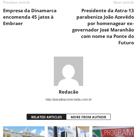
Previous article
Next article
Empresa da Dinamarca
Presidente da Astra-13
encomenda 45 jatos à
parabeniza João Azevêdo
Embraer
por homenagear ex-
governador José Maranhão
com nome na Ponte do
Futuro
Redacão
http://paraibaconectada.com.br
RELATED ARTICLES
MORE FROM AUTHOR