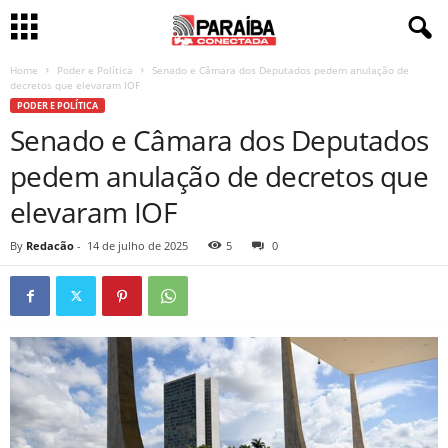
Home
Poder e Política
Senado e Câmara dos Deputados pedem anulação de
decretos que elevaram IOF
PODER E POLÍTICA
Senado e Câmara dos Deputados
pedem anulação de decretos que
elevaram IOF
By
Redacão
-
14 de julho de 2025
5
0