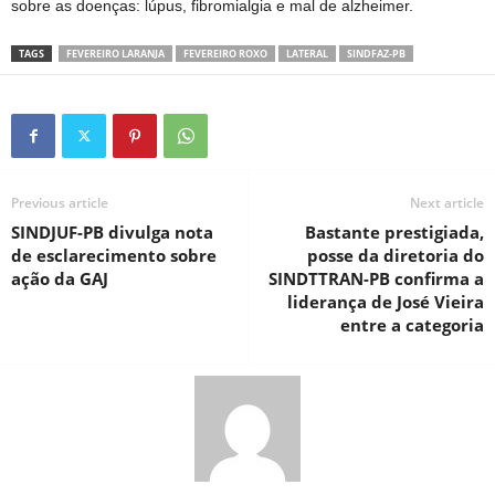
sobre as doenças: lúpus, fibromialgia e mal de alzheimer.
TAGS
FEVEREIRO LARANJA
FEVEREIRO ROXO
LATERAL
SINDFAZ-PB
Previous article
Next article
SINDJUF-PB divulga nota
Bastante prestigiada,
de esclarecimento sobre
posse da diretoria do
ação da GAJ
SINDTTRAN-PB confirma a
liderança de José Vieira
entre a categoria