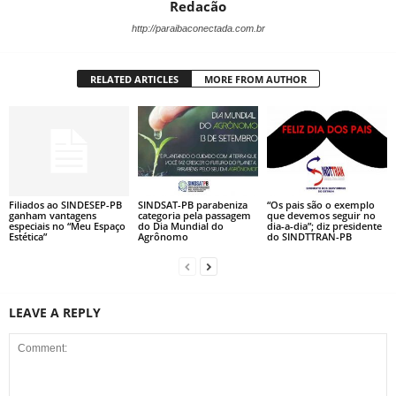
Redacão
http://paraibaconectada.com.br
RELATED ARTICLES
MORE FROM AUTHOR
Filiados ao SINDESEP-PB
SINDSAT-PB parabeniza
“Os pais são o exemplo
ganham vantagens
categoria pela passagem
que devemos seguir no
especiais no “Meu Espaço
do Dia Mundial do
dia-a-dia”; diz presidente
Estética”
Agrônomo
do SINDTTRAN-PB
LEAVE A REPLY