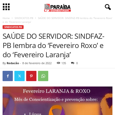
Home
SINDICATOS PB
SAÚDE DO SERVIDOR: SINDFAZ-PB lembra do ‘Fevereiro Roxo’
e do ‘Fevereiro Laranja’
SINDICATOS PB
SAÚDE DO SERVIDOR: SINDFAZ-
PB lembra do ‘Fevereiro Roxo’ e
do ‘Fevereiro Laranja’
By
Redacão
-
8 de fevereiro de 2022
135
0