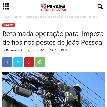
Home
Cidades
Retomada operação para limpeza de fios nos postes de João
Pessoa
CIDADES
Retomada operação para limpeza
de fios nos postes de João Pessoa
By
Redacão
-
4 de agosto de 2025
2
0