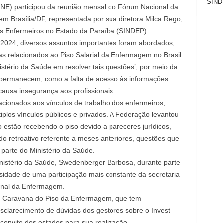
SIND
NE) participou da reunião mensal do Fórum Nacional da
m Brasília/DF, representada por sua diretora Milca Rego,
s Enfermeiros no Estado da Paraíba (SINDEP).
 2024, diversos assuntos importantes foram abordados,
s relacionados ao Piso Salarial da Enfermagem no Brasil.
istério da Saúde em resolver tais questões’, por meio da
 permanecem, como a falta de acesso às informações
causa insegurança aos profissionais.
lacionados aos vínculos de trabalho dos enfermeiros,
plos vínculos públicos e privados. A Federação levantou
 estão recebendo o piso devido a pareceres jurídicos,
 retroativo referente a meses anteriores, questões que
arte do Ministério da Saúde.
inistério da Saúde, Swedenberger Barbosa, durante parte
sidade de uma participação mais constante da secretaria
ional da Enfermagem.
da Caravana do Piso da Enfermagem, que tem
clarecimento de dúvidas dos gestores sobre o Invest
onvite dos estados para sua realização.