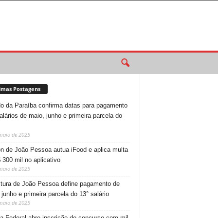
imas Postagens
o da Paraíba confirma datas para pagamento
alários de maio, junho e primeira parcela do
maio de 2025
n de João Pessoa autua iFood e aplica multa
 300 mil no aplicativo
maio de 2025
itura de João Pessoa define pagamento de
 junho e primeira parcela do 13° salário
maio de 2025
ia Federal abre inscrição de concurso com mil