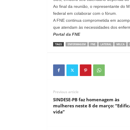
Ao final da reunião, o representante do M
federal em colaborar com o fórum.
A FNE continua comprometida em acompa
que atendam às necessidades dos enferm
Portal da FNE
TAGS
ENFERMAGEM
FNE
LATERAL
MILCA
Previous article
SINDESE-PB faz homenagem às
mulheres neste 8 de março: “Edifi
vida”