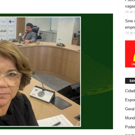
vaga
26 de 
Sine 
empre
18 de 
Edi
Cida
Espor
Geral
Mundo
Poder