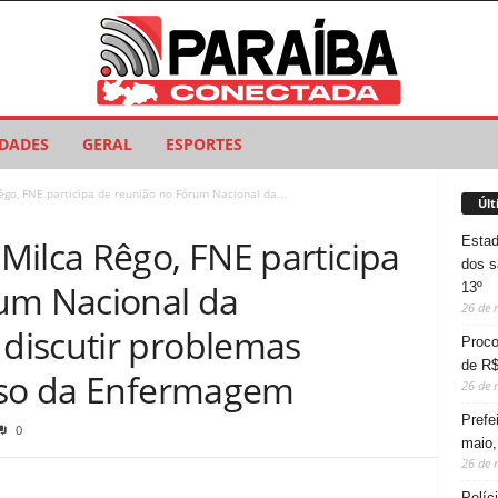
IDADES
GERAL
ESPORTES
go, FNE participa de reunião no Fórum Nacional da...
Últ
Estad
Milca Rêgo, FNE participa
dos s
um Nacional da
13º
26 de 
discutir problemas
Proco
de R$
iso da Enfermagem
26 de 
Prefe
0
maio,
26 de 
Políc