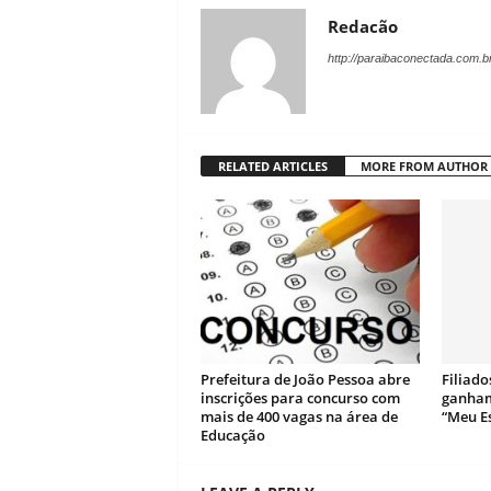
Redacão
http://paraibaconectada.com.b
RELATED ARTICLES
MORE FROM AUTHOR
Prefeitura de João Pessoa abre
Filiad
inscrições para concurso com
ganham
mais de 400 vagas na área de
“Meu Es
Educação