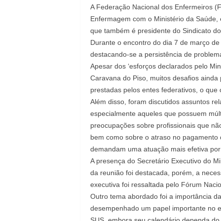
A Federação Nacional dos Enfermeiros (F
Enfermagem com o Ministério da Saúde, e
que também é presidente do Sindicato do
Durante o encontro do dia 7 de março de
destacando-se a persistência de problema
Apesar dos ‘esforços declarados pelo Min
Caravana do Piso, muitos desafios ainda
prestadas pelos entes federativos, o que 
Além disso, foram discutidos assuntos re
especialmente aqueles que possuem múlti
preocupações sobre profissionais que não
bem como sobre o atraso no pagamento do
demandam uma atuação mais efetiva por p
A presença do Secretário Executivo do M
da reunião foi destacada, porém, a neces
executiva foi ressaltada pelo Fórum Nac
Outro tema abordado foi a importância 
desempenhado um papel importante no es
SUS, embora seu calendário dependa do c