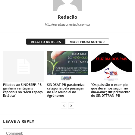
Redacão
http://paraibaconectada.com.br
RELATED ARTICLES
MORE FROM AUTHOR
Filiados ao SINDESEP-PB
SINDSAT-PB parabeniza
“Os pais são o exemplo
ganham vantagens
categoria pela passagem
que devemos seguir no
especiais no “Meu Espaço
do Dia Mundial do
dia-a-dia”; diz presidente
Estética”
Agrônomo
do SINDTTRAN-PB
LEAVE A REPLY