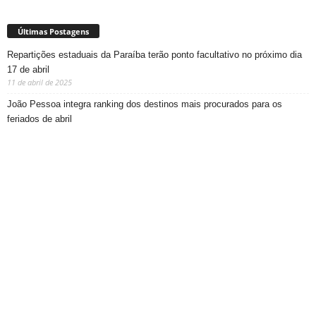
Últimas Postagens
Repartições estaduais da Paraíba terão ponto facultativo no próximo dia
17 de abril
11 de abril de 2025
João Pessoa integra ranking dos destinos mais procurados para os
feriados de abril
11 de abril de 2025
Saúde de Cabedelo participa do Dia D de Multivacinação deste sábado
com foco nas vacinas da gripe e sarampo
11 de abril de 2025
Prefeito Cícero Lucena nomeia mais seis auxiliares para compor o
primeiro escalão da sua equipe
11 de abril de 2025
João Pessoa decreta ponto facultativo para servidores municipais no
próximo dia 17 de abril
11 de abril de 2025