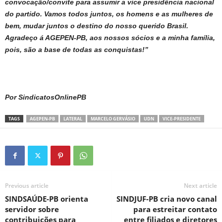
convocação/convite para assumir a vice presidência nacional
do partido. Vamos todos juntos, os homens e as mulheres de
bem, mudar juntos o destino do nosso querido Brasil.
Agradeço á AGEPEN-PB, aos nossos sócios e a minha família,
pois, são a base de todas as conquistas!”
Por SindicatosOnlinePB
TAGS
AGEPEN-PB
LATERAL
MARCELO GERVÁSIO
UDN
VICE-PRESIDENTE
Previous article
Next article
SINDSAÚDE-PB orienta
SINDJUF-PB cria novo canal
servidor sobre
para estreitar contato
contribuições para
entre filiados e diretores