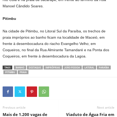
Manoel Cândido Soares.
Pitimbu
Na cidade de Pitimbu, no Litoral Sul da Paraíba, os trechos de
praia impróprios ao banho ficam na localidade de Maceió, em
frente à desembocadura do riacho Evangelho Velho; em
Coqueiros, no final da Rua Almirante Tamandaré e na Ponta dos
Coqueiros, em frente à desembocadura da Lagoa.
TAGS
BANHO
DESTAQUE
IMPRÓPRIAS
JOÃO PESSOA
LATERAL
PARAÍBA
PITIMBU
PRAIA
Previous article
Next article
Mais de 1.200 vagas de
Viaduto de Água Fria em