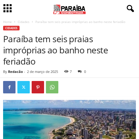
Home
Cidades
Paraíba tem seis praias impróprias ao banho neste feriadão
CIDADES
Paraíba tem seis praias
impróprias ao banho neste
feriadão
By
Redacão
-
2 de março de 2025
7
0