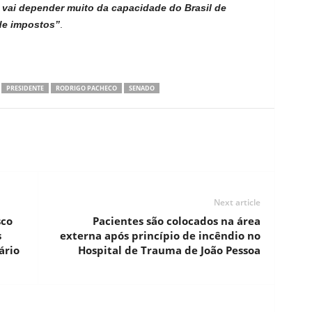
 vai depender muito da capacidade do Brasil de
de impostos”
.
PRESIDENTE
RODRIGO PACHECO
SENADO
Next article
sco
Pacientes são colocados na área
s
externa após princípio de incêndio no
ário
Hospital de Trauma de João Pessoa