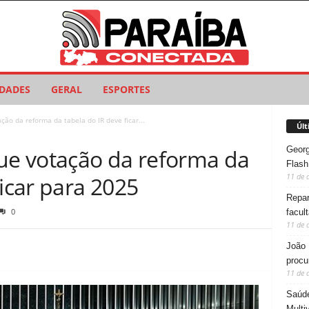
IDADES
GERAL
ESPORTES
ção da reforma da tabela do IR deve ficar...
Últ
Georg
que votação da reforma da
Flash
11 de 
ficar para 2025
Repar
0
facul
11 de 
João 
procu
11 de 
Saúde
Multi