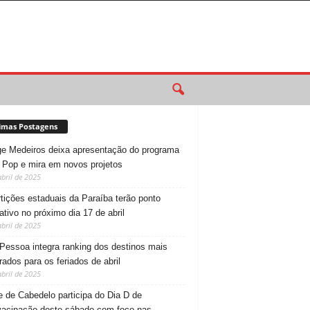
imas Postagens
e Medeiros deixa apresentação do programa
 Pop e mira em novos projetos
abril de 2025
tições estaduais da Paraíba terão ponto
tativo no próximo dia 17 de abril
abril de 2025
Pessoa integra ranking dos destinos mais
rados para os feriados de abril
abril de 2025
 de Cabedelo participa do Dia D de
vacinação deste sábado com foco nas