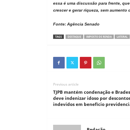
essa é uma discussão para frente, que
crescer e gerar riqueza, sem aumento 
Fonte: Agência Senado
TAGS
DESTAQUE
IMPOSTO DE RENDA
LATERAL
Previous article
TJPB mantém condenação e Brade
deve indenizar idoso por desconto
indevidos em benefício previdenci
Redacão