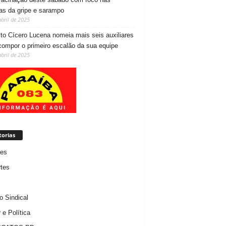
as da gripe e sarampo
abril de 2025
ito Cícero Lucena nomeia mais seis auxiliares
compor o primeiro escalão da sua equipe
abril de 2025
torias
des
tes
 Sindical
 e Política