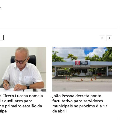
r
to Cícero Lucena nomeia
João Pessoa decreta ponto
is auxiliares para
facultativo para servidores
 o primeiro escalão da
municipais no próximo dia 17
uipe
de abril