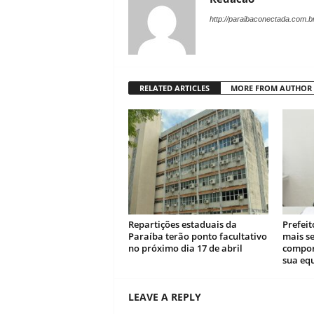
http://paraibaconectada.com.b
RELATED ARTICLES
MORE FROM AUTHOR
Repartições estaduais da
Prefei
Paraíba terão ponto facultativo
mais se
no próximo dia 17 de abril
compor
sua eq
LEAVE A REPLY