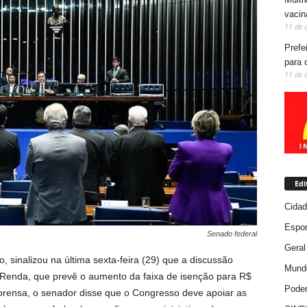
vacin
11 de 
Prefe
para 
11 de 
Edi
Cida
Espor
Senado federal
Geral
 sinalizou na última sexta-feira (29) que a discussão
Mundo
 Renda, que prevê o aumento da faixa de isenção para R$
Poder
mprensa, o senador disse que o Congresso deve apoiar as