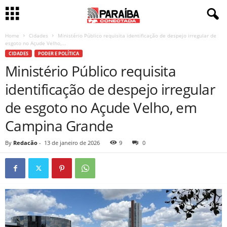
Home
Cidades
Ministério Público requisita identificação de despejo irregular de
esgoto no Açude Velho,...
CIDADES
PODER E POLÍTICA
Ministério Público requisita
identificação de despejo irregular
de esgoto no Açude Velho, em
Campina Grande
By
Redacão
-
13 de janeiro de 2026
9
0