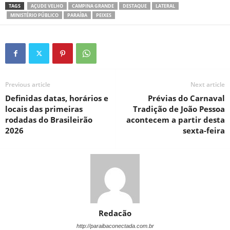
TAGS
AÇUDE VELHO
CAMPINA GRANDE
DESTAQUE
LATERAL
MINISTÉRIO PÚBLICO
PARAÍBA
PEIXES
Previous article
Next article
Definidas datas, horários e
Prévias do Carnaval
locais das primeiras
Tradição de João Pessoa
rodadas do Brasileirão
acontecem a partir desta
2026
sexta-feira
Redacão
http://paraibaconectada.com.br