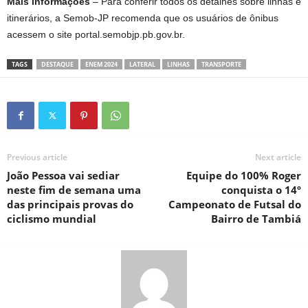
Mais informações
– Para conferir todos os detalhes sobre linhas e
itinerários, a Semob-JP recomenda que os usuários de ônibus
acessem o site portal.semobjp.pb.gov.br.
TAGS
DESTAQUE
ENEM 2024
LATERAL
LINHAS
TRANSPORTE
Previous article
Next article
João Pessoa vai sediar
Equipe do 100% Roger
neste fim de semana uma
conquista o 14º
das principais provas do
Campeonato de Futsal do
ciclismo mundial
Bairro de Tambiá