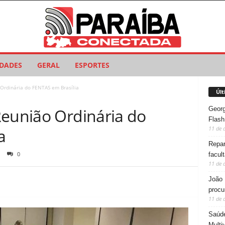
IDADES
GERAL
ESPORTES
Ordinária do FENTAS em Brasília
Últ
Georg
Reunião Ordinária do
Flash
11 de 
a
Repar
0
facul
11 de 
João 
procu
11 de 
Saúde
Multi