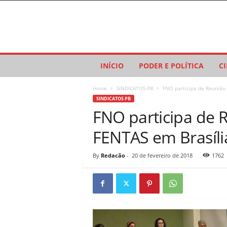
P
INÍCIO
PODER E POLÍTICA
C
a
r
Home
SINDICATOS PB
FNO participa de Reunião 
a
SINDICATOS PB
í
FNO participa de 
b
a
FENTAS em Brasíli
C
o
n
By
Redacão
-
20 de fevereiro de 2018
1762
e
c
t
a
d
a