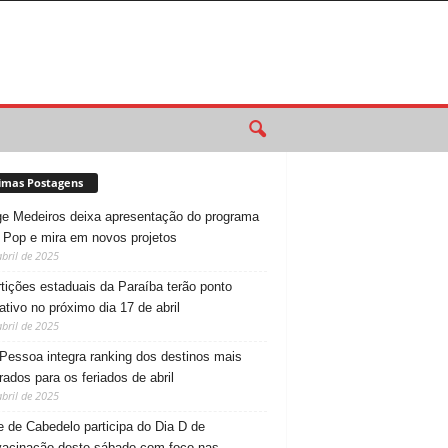
imas Postagens
e Medeiros deixa apresentação do programa
 Pop e mira em novos projetos
abril de 2025
tições estaduais da Paraíba terão ponto
tativo no próximo dia 17 de abril
abril de 2025
Pessoa integra ranking dos destinos mais
rados para os feriados de abril
abril de 2025
 de Cabedelo participa do Dia D de
vacinação deste sábado com foco nas