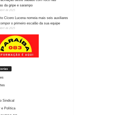
as da gripe e sarampo
abril de 2025
ito Cícero Lucena nomeia mais seis auxiliares
compor o primeiro escalão da sua equipe
abril de 2025
torias
des
tes
 Sindical
 e Política