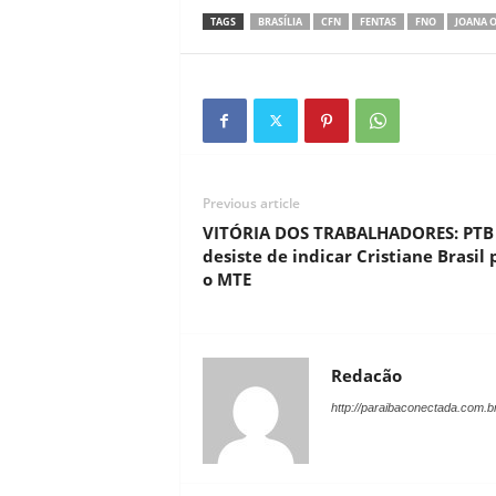
TAGS
BRASÍLIA
CFN
FENTAS
FNO
JOANA O
Previous article
VITÓRIA DOS TRABALHADORES: PTB
desiste de indicar Cristiane Brasil 
o MTE
Redacão
http://paraibaconectada.com.b