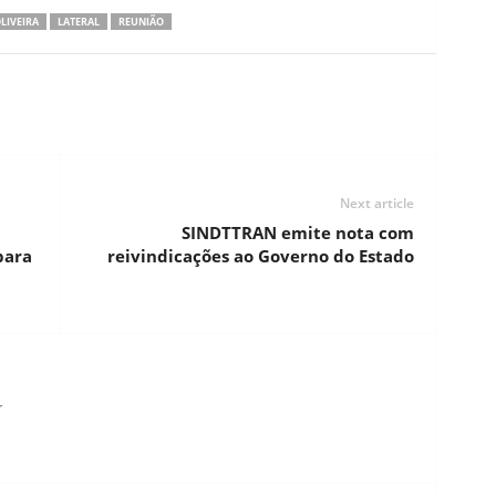
LIVEIRA
LATERAL
REUNIÃO
Next article
SINDTTRAN emite nota com
para
reivindicações ao Governo do Estado
r