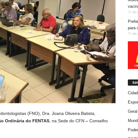
vacin
11 de 
Prefe
para 
11 de 
Edi
Cida
Espor
Geral
ontologistas (FNO), Dra. Joana Oliveira Batista,
Mundo
ão Ordinária do FENTAS
, na Sede do CFN
–
Conselho
Poder