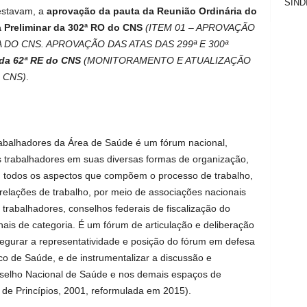
SIND
estavam, a
aprovação da pauta da Reunião Ordinária do
 Preliminar da 302ª RO do CNS
(ITEM 01 – APROVAÇÃO
 DO CNS. APROVAÇÃO DAS ATAS DAS 299ª E 300ª
da 62ª RE do CNS
(MONITORAMENTO E ATUALIZAÇÃO
 CNS)
.
abalhadores da Área de Saúde é um fórum nacional,
 trabalhadores em suas diversas formas de organização,
 todos os aspectos que compõem o processo de trabalho,
relações de trabalho, por meio de associações nacionais
trabalhadores, conselhos federais de fiscalização do
onais de categoria. É um fórum de articulação e deliberação
ssegurar a representatividade e posição do fórum em defesa
ico de Saúde, e de instrumentalizar a discussão e
selho Nacional de Saúde e nos demais espaços de
a de Princípios, 2001, reformulada em 2015).