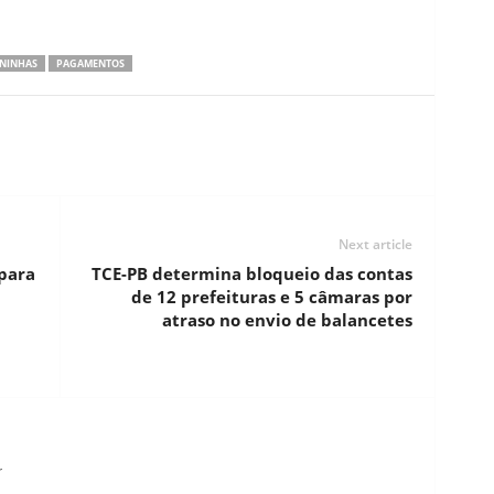
NINHAS
PAGAMENTOS
Next article
 para
TCE-PB determina bloqueio das contas
de 12 prefeituras e 5 câmaras por
atraso no envio de balancetes
r