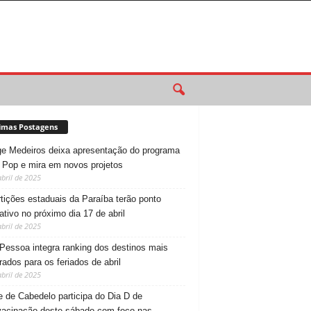
imas Postagens
e Medeiros deixa apresentação do programa
 Pop e mira em novos projetos
abril de 2025
tições estaduais da Paraíba terão ponto
tativo no próximo dia 17 de abril
abril de 2025
Pessoa integra ranking dos destinos mais
rados para os feriados de abril
abril de 2025
 de Cabedelo participa do Dia D de
vacinação deste sábado com foco nas