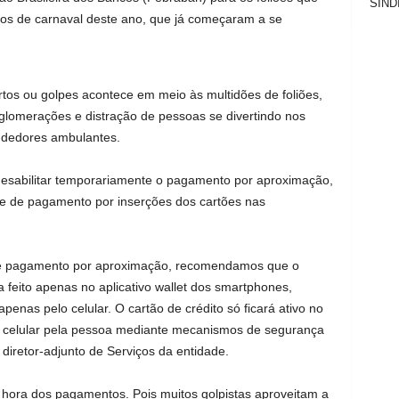
SIND
cos de carnaval deste ano, que já começaram a se
furtos ou golpes acontece em meio às multidões de foliões,
glomerações e distração de pessoas se divertindo nos
ndedores ambulantes.
desabilitar temporariamente o pagamento por aproximação,
de de pagamento por inserções dos cartões nas
 de pagamento por aproximação, recomendamos que o
 feito apenas no aplicativo wallet dos smartphones,
enas pelo celular. O cartão de crédito só ficará ativo no
o celular pela pessoa mediante mecanismos de segurança
diretor-adjunto de Serviços da entidade.
a hora dos pagamentos. Pois muitos golpistas aproveitam a