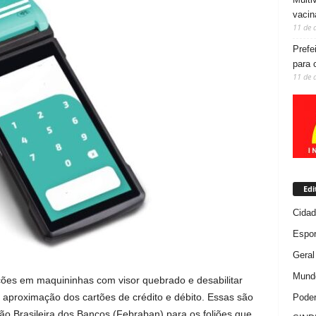
vacin
11 de 
Prefe
para 
11 de 
Edi
Cida
Espor
Geral
Mundo
rações em maquininhas com visor quebrado e desabilitar
proximação dos cartões de crédito e débito. Essas são
Poder
 Brasileira dos Bancos (Febraban) para os foliões que