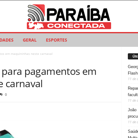
IDADES
GERAL
ESPORTES
tos em maquininhas neste carnaval
Últ
Georg
s para pagamentos em
Flash
11 de 
 carnaval
Repar
0
facul
11 de 
João 
procu
11 de 
Saúde
Multi