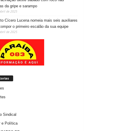
as da gripe e sarampo
abril de 2025
ito Cícero Lucena nomeia mais seis auxiliares
compor o primeiro escalão da sua equipe
abril de 2025
torias
des
tes
 Sindical
 e Política