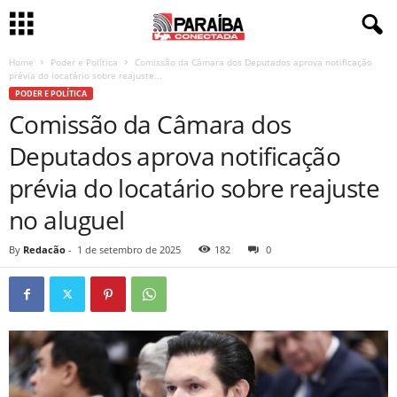
Home
Poder e Política
Comissão da Câmara dos Deputados aprova notificação
prévia do locatário sobre reajuste...
PODER E POLÍTICA
Comissão da Câmara dos
Deputados aprova notificação
prévia do locatário sobre reajuste
no aluguel
By
Redacão
-
1 de setembro de 2025
182
0