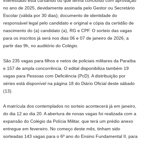
interessado está cursando ou que tenha concluído com aprovação
no ano de 2025, devidamente assinada pelo Gestor ou Secretário
Escolar (válida por 30 dias); documento de identidade do
responsável legal pelo candidato e original e cópia da certidão de
nascimento do (a) candidato (a), RG e CPF. O sorteio das vagas
para os inscritos já será nos dias 06 e 07 de janeiro de 2026, a
partir das 9h, no auditório do Colégio.
São 235 vagas para filhos e netos de policiais militares da Paraíba
e 157 de ampla concorrência. O edital disponibiliza também 19
vagas para Pessoas com Deficiência (PcD). A distribuição por
séries está disponível na página 18 do Diário Oficial deste sábado
(13).
A matrícula dos contemplados no sorteio acontecerá já em janeiro,
do dia 12 ao dia 20. A abertura de novas vagas foi realizada com a
expansão do Colégio da Polícia Militar, que terá um prédio anexo
entregue em fevereiro. No começo deste mês, tinham sido
sorteadas 143 vagas para o 6º ano do Ensino Fundamental II, para