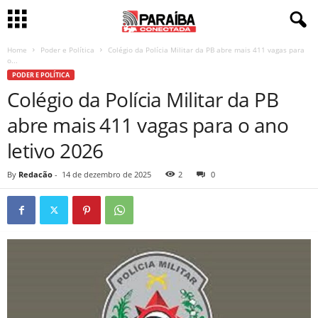
Home
Poder e Política
Colégio da Polícia Militar da PB abre mais 411 vagas para
o...
PODER E POLÍTICA
Colégio da Polícia Militar da PB
abre mais 411 vagas para o ano
letivo 2026
By
Redacão
-
14 de dezembro de 2025
2
0