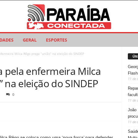
IDADES
GERAL
ESPORTES
fermeira Milca Rêgo prega “união” na eleição do SINDEP
Últ
Georg
pela enfermeira Milca
Flash
11 de 
” na eleição do SINDEP
Repar
0
facul
11 de 
João 
procu
11 de 
Saúde
lca Rêgo se coloca como uma ‘nova força’ para defender
Multi