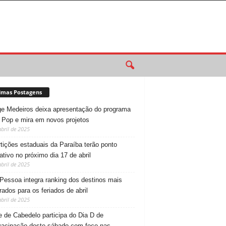
imas Postagens
e Medeiros deixa apresentação do programa
 Pop e mira em novos projetos
abril de 2025
tições estaduais da Paraíba terão ponto
tativo no próximo dia 17 de abril
abril de 2025
Pessoa integra ranking dos destinos mais
rados para os feriados de abril
abril de 2025
 de Cabedelo participa do Dia D de
vacinação deste sábado com foco nas