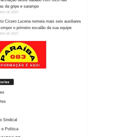
as da gripe e sarampo
abril de 2025
ito Cícero Lucena nomeia mais seis auxiliares
compor o primeiro escalão da sua equipe
abril de 2025
torias
des
tes
 Sindical
 e Política