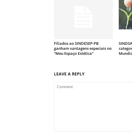
Filiados ao SINDESEP-PB
SINDSA
ganham vantagens especiais no
catego
“Meu Espaço Estética”
Mundia
LEAVE A REPLY