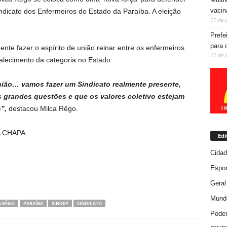
vacin
dicato dos Enfermeiros do Estado da Paraíba. A eleição
11 de 
Prefe
para 
nte fazer o espírito de união reinar entre os enfermeiros
11 de 
talecimento da categoria no Estado.
nião… vamos fazer um Sindicato realmente presente,
grandes questões e que os valores coletivo estejam
s”,
destacou Milca Rêgo.
 CHAPA
Edi
Cida
Espor
Geral
Mundo
A RÊGO
PARAÍBA
SINDEP
SINDICATO
Poder