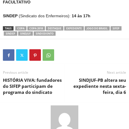
FACULTATIVO
SINDEP
(Sindicato dos Enfermeiros):
14 às 17h
TAGS
COPA
COPA 2018
DESTAQUE
EXPEDIENTE
JOGO DO BRASIL
SIFEP
SINDEP
SINDJUF
SINDODONTO
Previous article
Next article
HISTÓRIA VIVA: fundadores
SINDJUF-PB altera seu
do SIFEP participam de
expediente nesta sexta-
programa do sindicato
feira, dia 6