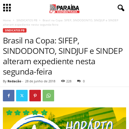
Home
SINDICATOS PB
Brasil na Copa: SIFEP, SINDODONTO, SINDJUF e SINDEP
alteram expediente nesta segunda-feira
SINDICATOS PB
Brasil na Copa: SIFEP,
SINDODONTO, SINDJUF e SINDEP
alteram expediente nesta
segunda-feira
By
Redacão
-
28 de junho de 2018
228
0