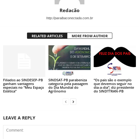
Redacão
http://paraibaconectada.com.br
RELATED ARTICLES
MORE FROM AUTHOR
Filiados ao SINDESEP-PB
SINDSAT-PB parabeniza
“Os pais são o exemplo
ganham vantagens
categoria pela passagem
que devemos seguir no
especiais no “Meu Espaço
do Dia Mundial do
dia-a-dia”; diz presidente
Estética”
Agrônomo
do SINDTTRAN-PB
LEAVE A REPLY