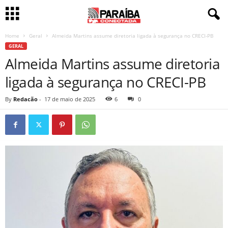
Home
Geral
Almeida Martins assume diretoria ligada à segurança no CRECI-PB
GERAL
Almeida Martins assume diretoria
ligada à segurança no CRECI-PB
By
Redacão
-
17 de maio de 2025
6
0