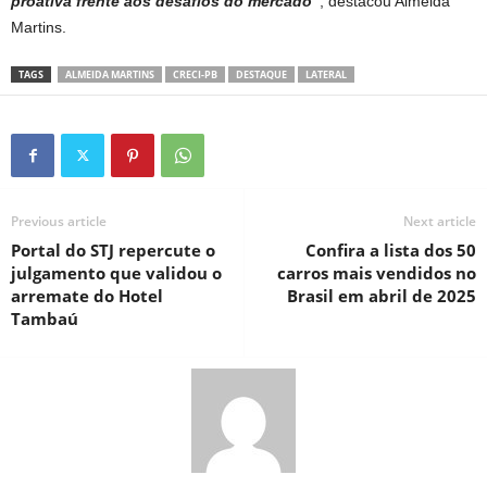
proativa frente aos desafios do mercado”
, destacou Almeida
Martins.
TAGS
ALMEIDA MARTINS
CRECI-PB
DESTAQUE
LATERAL
Previous article
Next article
Portal do STJ repercute o
Confira a lista dos 50
julgamento que validou o
carros mais vendidos no
arremate do Hotel
Brasil em abril de 2025
Tambaú